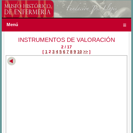
Menú
INSTRUMENTOS DE VALORACIÓN
2 / 17
[
1
2
3
4
5
6
7
8
9
10
>>
]