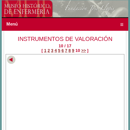
Menú
INSTRUMENTOS DE VALORACIÓN
10 / 17
[
1
2
3
4
5
6
7
8
9
10
>>
]