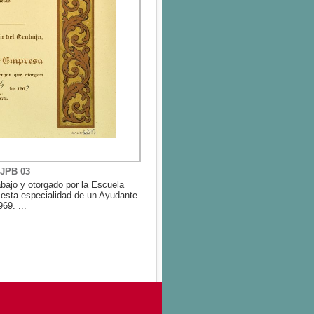
 JPB 03
abajo y otorgado por la Escuela
n esta especialidad de un Ayudante
69. ...