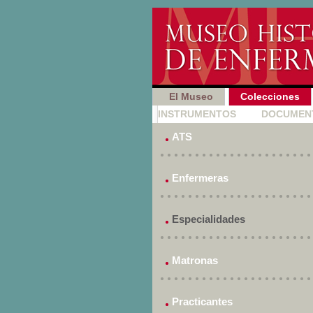
El Museo
Colecciones
INSTRUMENTOS
|
DOCUMEN
ATS
Enfermeras
Especialidades
Matronas
Practicantes