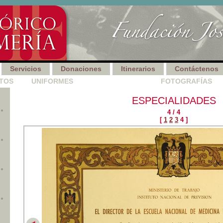
Servicios
Donaciones
Itinerarios
Contáctenos
TOS
|
UNIFORMES
|
TITULACIONES
|
FOTOGRAFÍAS
|
ESPECIALIDADES
4 / 4
[
1
2
3
4 ]