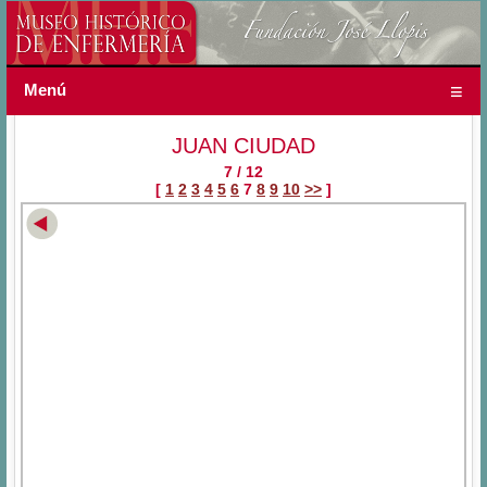
Menú
JUAN CIUDAD
7 / 12
[
1
2
3
4
5
6
7
8
9
10
>>
]