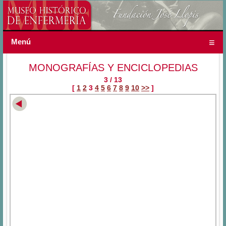
Menú
MONOGRAFÍAS Y ENCICLOPEDIAS
3 / 13
[
1
2
3
4
5
6
7
8
9
10
>>
]