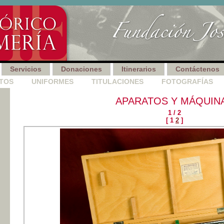
Servicios
Donaciones
Itinerarios
Contáctenos
TOS
|
UNIFORMES
|
TITULACIONES
|
FOTOGRAFÍAS
|
APARATOS Y MÁQUIN
1 / 2
[ 1
2
]