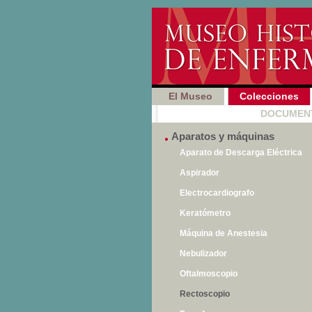
El Museo
Colecciones
INSTRUMENTOS
|
DOCUMEN
Aparatos y máquinas
Aparato de Descarga Eléctrica
Aspirador
Electrocardiografo
Keratómetro
Máquina de Anestesia
Nebulizador
Oftalmoscopio
Rectoscopio