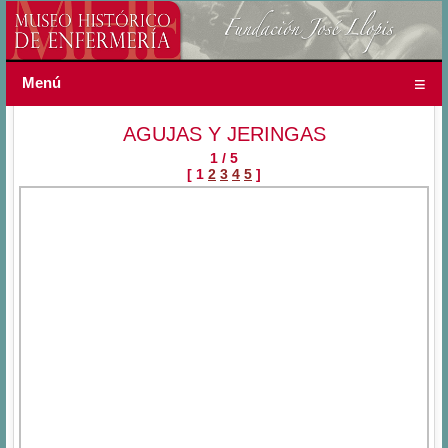
Menú
AGUJAS Y JERINGAS
1 / 5
[ 1
2
3
4
5
]